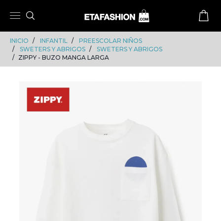
Skip
Skip
to
to
content
navigation
INICIO
INFANTIL
PREESCOLAR NIÑOS
SWETERS Y ABRIGOS
SWETERS Y ABRIGOS
ZIPPY - BUZO MANGA LARGA