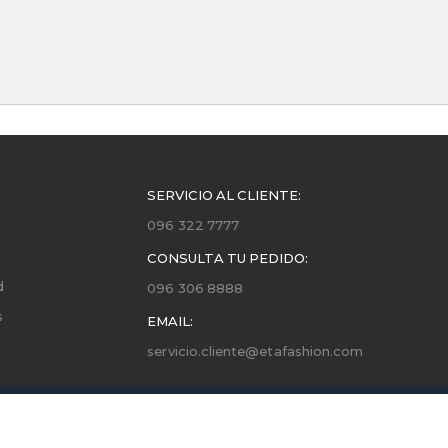
SERVICIO AL CLIENTE:
096 322 7777
CONSULTA TU PEDIDO:
d
096 306 8888
s
EMAIL:
servicio.cliente@etafashion.com
ones
utorizados