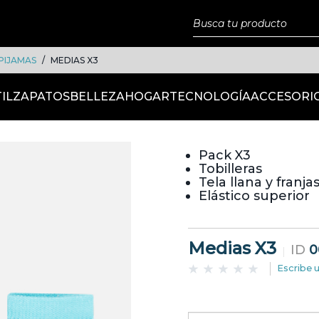
PIJAMAS
MEDIAS X3
IL
ZAPATOS
BELLEZA
HOGAR
TECNOLOGÍA
ACCESORI
Pack X3
Tobilleras
Tela llana y franja
Elástico superior
Medias X3
ID
0
Escribe 