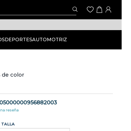
OS
DEPORTES
AUTOMOTRIZ
s de color
05000000956882003
una reseña
TALLA