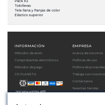
Pack X3
Tobilleras
Tela llana y franjas de color
Elástico superior
INFORMACIÓN
EMPRESA
Métodos de envío
Acerca de nosotros
Comprobantes electrónicos
Políticas de uso
Métodos de pago
Política de privacida
CD PLANETA
Trabaja con nosotro
Contáctanos
Nuestras tiendas
Cambios y Devoluci
Servicios Técnicos A