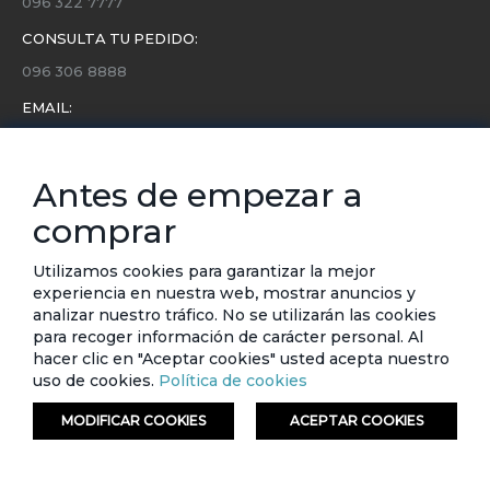
096 322 7777
CONSULTA TU PEDIDO:
096 306 8888
EMAIL:
servicio.cliente@etafashion.com
NEWSLETTER:
Antes de empezar a
Conoce toda la información sobre últimas colecciones,
comprar
eventos y ofertas.
Subscríbete a nuestro newsletter
Utilizamos cookies para garantizar la mejor
experiencia en nuestra web, mostrar anuncios y
SUSCRIBIRSE
analizar nuestro tráfico. No se utilizarán las cookies
para recoger información de carácter personal. Al
hacer clic en "Aceptar cookies" usted acepta nuestro
uso de cookies.
Política de cookies
MODIFICAR COOKIES
ACEPTAR COOKIES
© ETAFASHION 2023. Todos los derechos reservados.