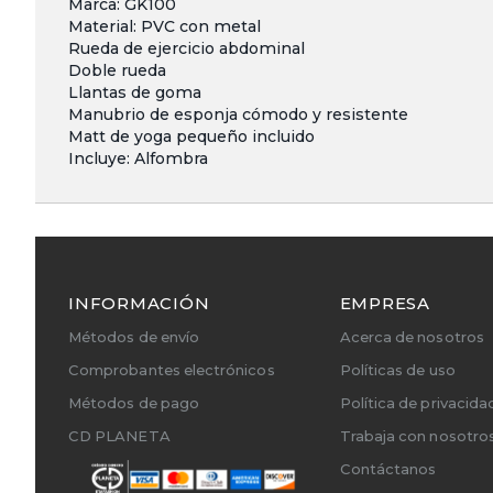
Marca: GK100
Material: PVC con metal
Rueda de ejercicio abdominal
Doble rueda
Llantas de goma
Manubrio de esponja cómodo y resistente
Matt de yoga pequeño incluido
Incluye: Alfombra
INFORMACIÓN
EMPRESA
Métodos de envío
Acerca de nosotros
Comprobantes electrónicos
Políticas de uso
Métodos de pago
Política de privacida
CD PLANETA
Trabaja con nosotro
Contáctanos