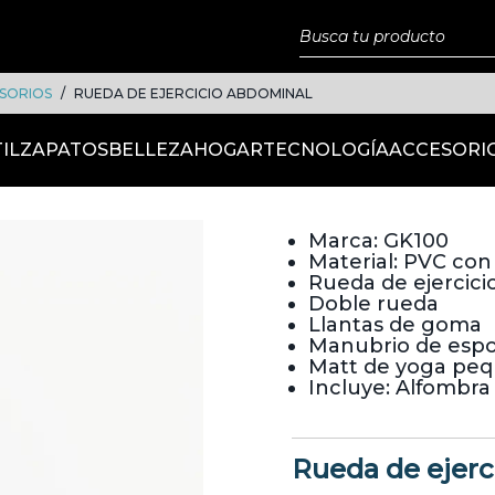
SORIOS
RUEDA DE EJERCICIO ABDOMINAL
IL
ZAPATOS
BELLEZA
HOGAR
TECNOLOGÍA
ACCESORI
Marca: GK100
Material: PVC con
Rueda de ejercici
Doble rueda
Llantas de goma
Manubrio de espo
Matt de yoga peq
Incluye: Alfombra
Rueda de ejerc