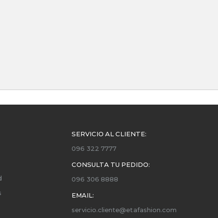
SERVICIO AL CLIENTE:
096 322 7777
CONSULTA TU PEDIDO:
d
096 306 8888
s
EMAIL:
servicio.cliente@etafashion.com