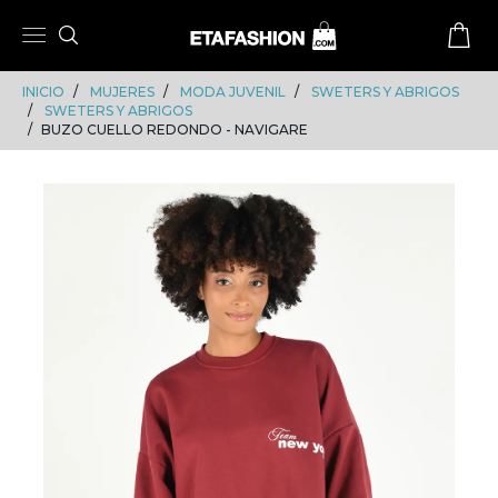
Skip
Skip
to
to
content
navigation
INICIO
MUJERES
MODA JUVENIL
SWETERS Y ABRIGOS
SWETERS Y ABRIGOS
BUZO CUELLO REDONDO - NAVIGARE