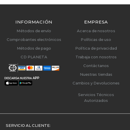
INFORMACIÓN
EMPRESA
Métodos de envío
Acerca de nosotros
Comprobantes electrónicos
Políticas de uso
Métodos de pago
Política de privacidad
CD PLANETA
Trabaja con nosotros
Contáctanos
Nuestras tiendas
Cambios y Devoluciones
Servicios Técnicos
Autorizados
SERVICIO AL CLIENTE: