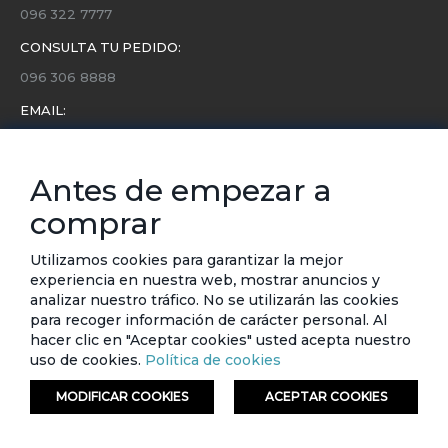
096 322 7777
CONSULTA TU PEDIDO:
096 306 8888
EMAIL:
servicio.cliente@etafashion.com
NEWSLETTER:
Antes de empezar a
Conoce toda la información sobre últimas colecciones,
comprar
eventos y ofertas.
Subscríbete a nuestro newsletter
Utilizamos cookies para garantizar la mejor
experiencia en nuestra web, mostrar anuncios y
SUSCRIBIRSE
analizar nuestro tráfico. No se utilizarán las cookies
para recoger información de carácter personal. Al
hacer clic en "Aceptar cookies" usted acepta nuestro
uso de cookies.
Política de cookies
MODIFICAR COOKIES
ACEPTAR COOKIES
© ETAFASHION 2023. Todos los derechos reservados.