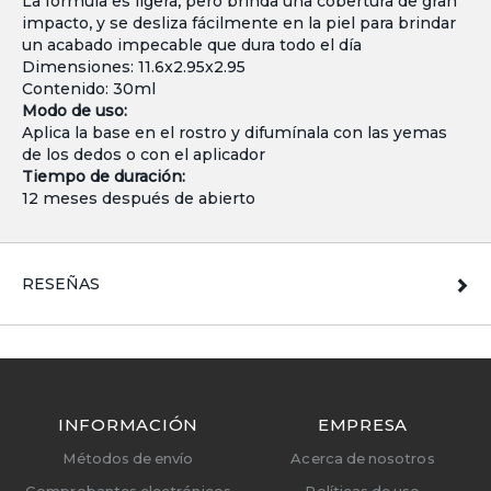
La fórmula es ligera, pero brinda una cobertura de gran
impacto, y se desliza fácilmente en la piel para brindar
un acabado impecable que dura todo el día
Dimensiones: 11.6x2.95x2.95
Contenido: 30ml
Modo de uso:
Aplica la base en el rostro y difumínala con las yemas
de los dedos o con el aplicador
Tiempo de duración:
12 meses después de abierto
RESEÑAS
INFORMACIÓN
EMPRESA
Métodos de envío
Acerca de nosotros
Comprobantes electrónicos
Políticas de uso