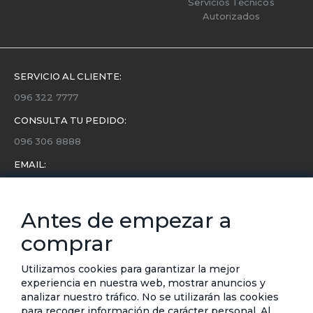
Servicios Técnicos
Autorizados
SERVICIO AL CLIENTE:
096 322 7777
CONSULTA TU PEDIDO:
096 306 8888
EMAIL:
servicio.cliente@etafashion.com
NEWSLETTER:
Antes de empezar a
Conoce toda la información sobre últimas colecciones,
comprar
eventos y ofertas.
Subscríbete a nuestro newsletter
Utilizamos cookies para garantizar la mejor
experiencia en nuestra web, mostrar anuncios y
SUSCRIBIRSE
analizar nuestro tráfico. No se utilizarán las cookies
para recoger información de carácter personal. Al