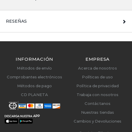
RESEÑAS
INFORMACIÓN
EMPRESA
Métodos de envío
Acerca de nosotros
Comprobantes electrónicos
Políticas de uso
Métodos de pago
Política de privacidad
CD PLANETA
Trabaja con nosotros
Contáctanos
Nuestras tiendas
Cambios y Devoluciones