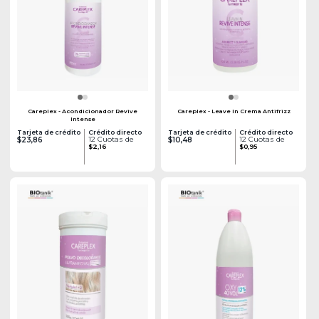
Careplex - Acondicionador Revive
Careplex - Leave In Crema Antifrizz
Intense
Tarjeta de crédito
Crédito directo
Tarjeta de crédito
Crédito directo
12 Cuotas de
12 Cuotas de
$23,86
$10,48
$2,16
$0,95