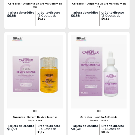
Careplex - Oxigenta En Crema Volumen
Careplex - Oxigenta En Crema Volumen
20
10
Tarjeta de crédito
Crédito directo
Tarjeta de crédito
Crédito directo
12 Cuotas de
12 Cuotas de
$6,88
$6,88
$0,62
$0,62
Careplex - Sérum Revive Intense
Careplex - Loción Anticaída
Reparador
Revitalizante
Tarjeta de crédito
Crédito directo
Tarjeta de crédito
Crédito directo
12 Cuotas de
12 Cuotas de
$12,59
$10,48
$1,14
$0,95