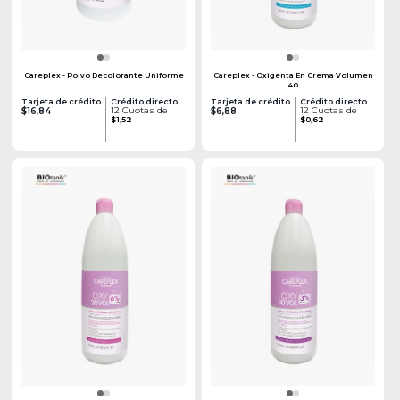
Careplex - Polvo Decolorante Uniforme
Careplex - Oxigenta En Crema Volumen
40
Tarjeta de crédito
Crédito directo
Tarjeta de crédito
Crédito directo
12 Cuotas de
12 Cuotas de
$16,84
$6,88
$1,52
$0,62