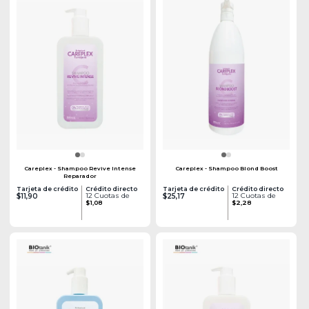
Careplex - Shampoo Revive Intense
Careplex - Shampoo Blond Boost
Reparador
Tarjeta de crédito
Crédito directo
Tarjeta de crédito
Crédito directo
12 Cuotas de
12 Cuotas de
$11,90
$25,17
$1,08
$2,28