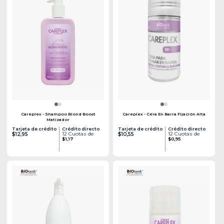
Careplex - Shampoo Blond Boost
Careplex - Cera En Barra Fijación Alta
Matizador
Tarjeta de crédito
Crédito directo
Tarjeta de crédito
Crédito directo
12 Cuotas de
12 Cuotas de
$12,95
$10,55
$1,17
$0,95