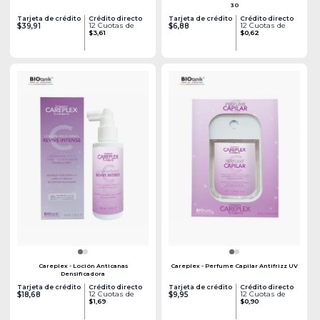
30
Tarjeta de crédito
Crédito directo
Tarjeta de crédito
Crédito directo
12 Cuotas de
12 Cuotas de
$39,91
$6,88
$3,61
$0,62
Careplex - Loción Anticanas
Careplex - Perfume Capilar Antifrizz UV
Densificadora
Tarjeta de crédito
Crédito directo
Tarjeta de crédito
Crédito directo
12 Cuotas de
12 Cuotas de
$18,68
$9,95
$1,69
$0,90