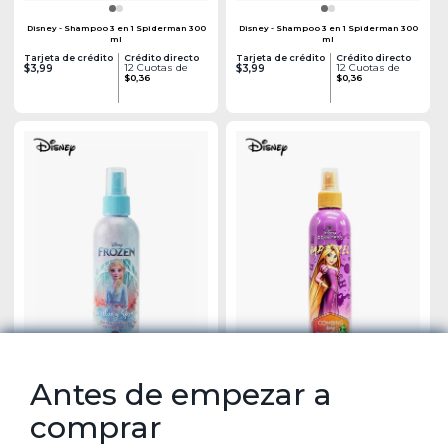
Disney - Shampoo 3 en 1 Spiderman 300
Disney - Shampoo 3 en 1 Spiderman 300
ml
ml
Tarjeta de crédito
Crédito directo
Tarjeta de crédito
Crédito directo
12 Cuotas de
12 Cuotas de
$3,99
$3,99
$0,36
$0,36
Antes de empezar a
Disney - Spray Desenredante Infantil
Disney - Spray Desenredante Frozen
comprar
Rapunzel
Nevada Kids
Tarjeta de crédito
Crédito directo
Tarjeta de crédito
Crédito directo
12 Cuotas de
12 Cuotas de
$3,99
$3,99