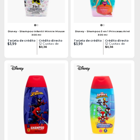
Disney - Shampoo Infantil Minnie Mouse
Disney - Shampoo 3 en 1 Princesas Ariel
300 ml
300 ml
Tarjeta de crédito
Crédito directo
Tarjeta de crédito
Crédito directo
12 Cuotas de
12 Cuotas de
$3,99
$3,99
$0,36
$0,36