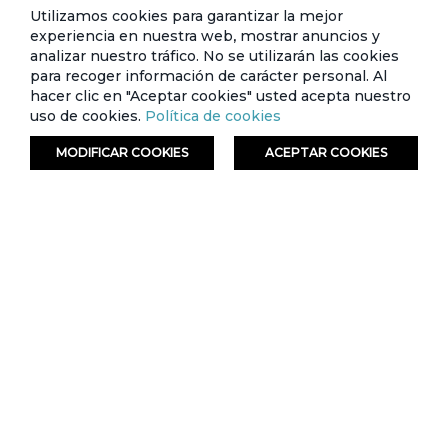
$0,36
$0,36
Utilizamos cookies para garantizar la mejor
experiencia en nuestra web, mostrar anuncios y
analizar nuestro tráfico. No se utilizarán las cookies
para recoger información de carácter personal. Al
hacer clic en "Aceptar cookies" usted acepta nuestro
uso de cookies.
Política de cookies
MODIFICAR COOKIES
ACEPTAR COOKIES
ORDENAR
FILTRAR
Disney - Shampoo Cars
Spray Desenredante Infantil My Little
Pony 250 ml
Tarjeta de crédito
Crédito directo
Tarjeta de crédito
Crédito directo
12 Cuotas de
12 Cuotas de
$3,99
$3,99
$0,36
$0,36