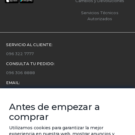
Cambios y Devoluciones
Servicios Técnicos
Autorizados
SERVICIO AL CLIENTE:
096 322 7777
CONSULTA TU PEDIDO:
096 306 8888
EMAIL:
servicio.cliente@etafashion.com
NEWSLETTER:
Antes de empezar a
Conoce toda la información sobre últimas colecciones,
comprar
eventos y ofertas.
Subscríbete a nuestro newsletter
Utilizamos cookies para garantizar la mejor
experiencia en nuestra web, mostrar anuncios y