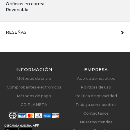
Orificios en correa
Reversible
RESEÑAS
INFORMACIÓN
EMPRESA
Métodos de envío
Acerca de nosotros
Comprobantes electrónicos
Políticas de uso
Métodos de pago
Política de privacidad
CD PLANETA
Trabaja con nosotros
Contáctanos
Nuestras tiendas