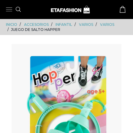
Skip
Skip
to
to
content
navigation
INICIO
ACCESORIOS
INFANTIL
VARIOS
VARIOS
JUEGO DE SALTO HAPPER