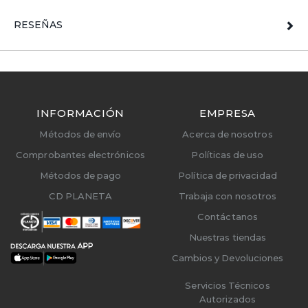
RESEÑAS
INFORMACIÓN
EMPRESA
Métodos de envío
Acerca de nosotros
Comprobantes electrónicos
Políticas de uso
Métodos de pago
Política de privacidad
CD PLANETA
Trabaja con nosotros
Contáctanos
Nuestras tiendas
Cambios y Devoluciones
Servicios Técnicos
Autorizados