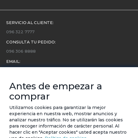
SERVICIO AL CLIENTE:
096 322 7777
CONSULTA TU PEDIDO:
096 306 8888
EMAIL:
servicio.cliente@etafashion.com
NEWSLETTER:
Antes de empezar a
Conoce toda la información sobre últimas colecciones,
comprar
eventos y ofertas.
Subscríbete a nuestro newsletter
Utilizamos cookies para garantizar la mejor
experiencia en nuestra web, mostrar anuncios y
SUSCRIBIRSE
analizar nuestro tráfico. No se utilizarán las cookies
para recoger información de carácter personal. Al
hacer clic en "Aceptar cookies" usted acepta nuestro