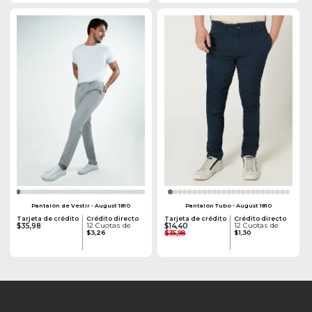
Pantalón de Vestir - August 1810
Pantalón Tubo - August 1810
Tarjeta de crédito
Crédito directo
Tarjeta de crédito
Crédito directo
12 Cuotas de
12 Cuotas de
$35,98
$14,40
$3,26
$35,98
$1,30