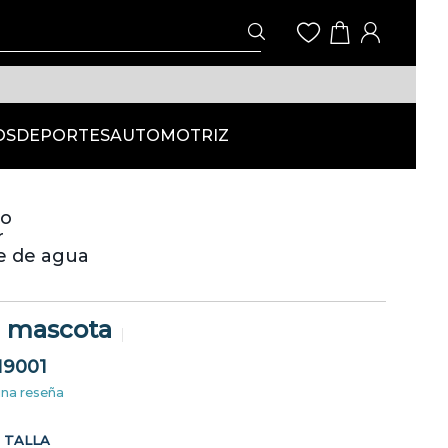
OS
DEPORTES
AUTOMOTRIZ
co
r
e de agua
 mascota
19001
una reseña
TALLA