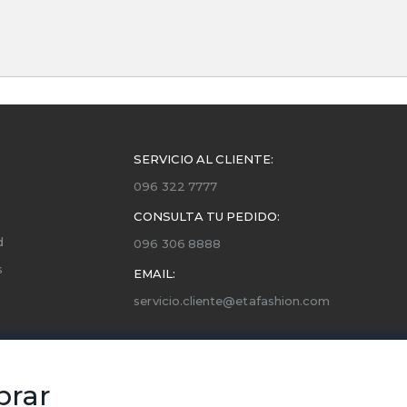
SERVICIO AL CLIENTE:
096 322 7777
CONSULTA TU PEDIDO:
d
096 306 8888
s
EMAIL:
servicio.cliente@etafashion.com
ones
utorizados
prar