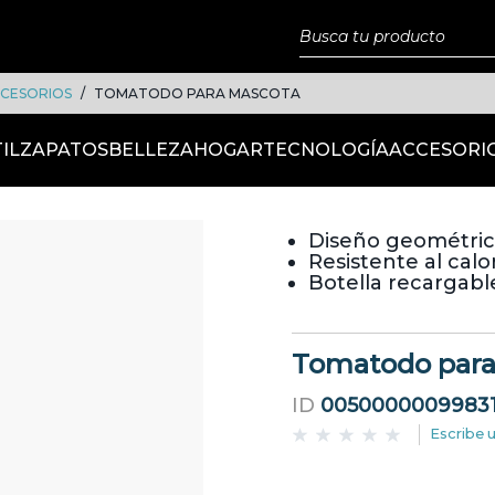
CESORIOS
TOMATODO PARA MASCOTA
IL
ZAPATOS
BELLEZA
HOGAR
TECNOLOGÍA
ACCESORI
Diseño geométri
Resistente al calo
Botella recargabl
Tomatodo para
ID
0050000009983
Escribe 