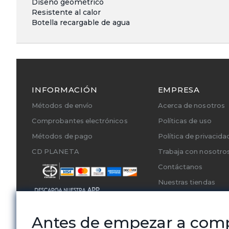
Diseño geométrico
Resistente al calor
Botella recargable de agua
INFORMACIÓN
EMPRESA
Métodos de envío
Acerca de nosotros
Comprobantes electrónicos
Políticas de uso
Métodos de pago
Política de privacida
CD PLANETA
Trabaja con nosotro
Contáctanos
Nuestras tiendas
Cambios y Devoluci
Servicios Técnicos A
Antes de empezar a com