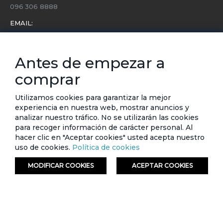
096 306 8888
EMAIL:
servicio.cliente@etafashion.com
NEWSLETTER:
Antes de empezar a
Conoce toda la información sobre últimas colecciones,
comprar
eventos y ofertas.
Subscríbete a nuestro newsletter
Utilizamos cookies para garantizar la mejor
experiencia en nuestra web, mostrar anuncios y
SUSCRIBIRSE
analizar nuestro tráfico. No se utilizarán las cookies
para recoger información de carácter personal. Al
hacer clic en "Aceptar cookies" usted acepta nuestro
uso de cookies.
Política de cookies
MODIFICAR COOKIES
ACEPTAR COOKIES
© ETAFASHION 2023. Todos los derechos reservados.