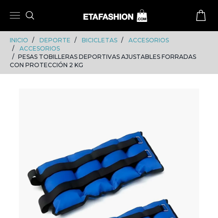
Skip
Skip
to
to
content
navigation
INICIO
DEPORTE
BICICLETAS
ACCESORIOS
ACCESORIOS
PESAS TOBILLERAS DEPORTIVAS AJUSTABLES FORRADAS
CON PROTECCIÓN 2 KG