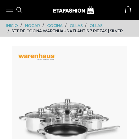
Skip
Skip
to
to
content
navigation
INICIO
HOGAR
COCINA
OLLAS
OLLAS
SET DE COCINA WARENHAUS ATLANTIS 7 PIEZAS | SILVER