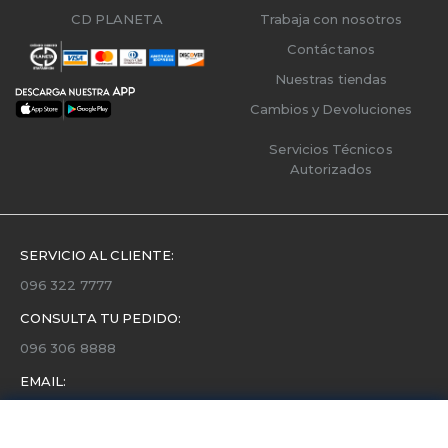
CD PLANETA
Trabaja con nosotros
Contáctanos
Nuestras tiendas
Cambios y Devoluciones
Servicios Técnicos
Autorizados
SERVICIO AL CLIENTE:
096 322 7777
CONSULTA TU PEDIDO:
096 306 8888
EMAIL:
servicio.cliente@etafashion.com
NEWSLETTER: