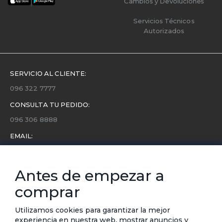
Cambios y Devoluciones
Servicios Técnicos
Autorizados
SERVICIO AL CLIENTE:
096 322 7777
CONSULTA TU PEDIDO:
096 306 8888
EMAIL:
servicio.cliente@etafashion.com
NEWSLETTER:
Antes de empezar a
Conoce toda la información sobre últimas colecciones,
comprar
eventos y ofertas.
Subscríbete a nuestro newsletter
Utilizamos cookies para garantizar la mejor
experiencia en nuestra web, mostrar anuncios y