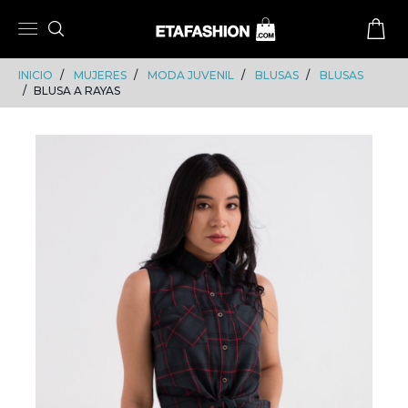
Skip
Skip
to
to
content
navigation
INICIO
MUJERES
MODA JUVENIL
BLUSAS
BLUSAS
BLUSA A RAYAS