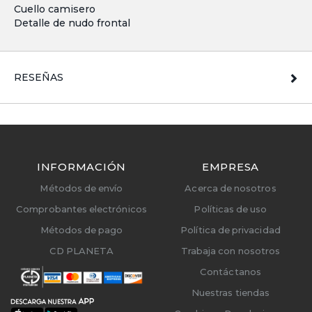
Cuello camisero
Detalle de nudo frontal
RESEÑAS
INFORMACIÓN
EMPRESA
Métodos de envío
Acerca de nosotros
Comprobantes electrónicos
Políticas de uso
Métodos de pago
Política de privacidad
CD PLANETA
Trabaja con nosotros
Contáctanos
Nuestras tiendas