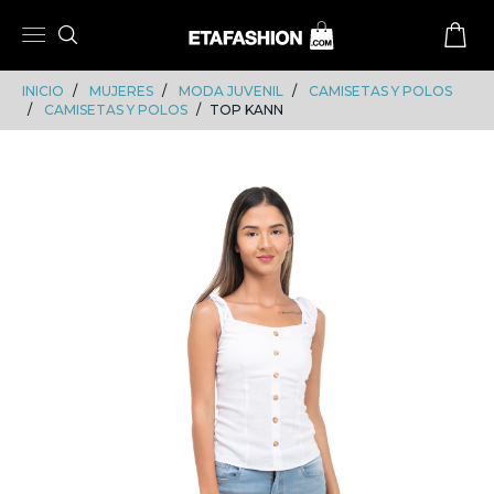
Skip
Skip
to
to
content
navigation
INICIO
MUJERES
MODA JUVENIL
CAMISETAS Y POLOS
CAMISETAS Y POLOS
TOP KANN