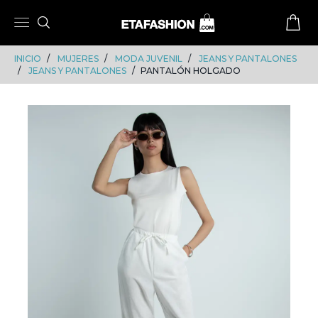
Skip
Skip
to
to
content
navigation
INICIO
MUJERES
MODA JUVENIL
JEANS Y PANTALONES
JEANS Y PANTALONES
PANTALÓN HOLGADO