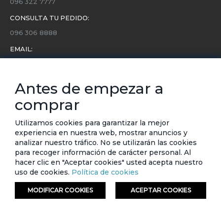
096 322 7777
CONSULTA TU PEDIDO:
096 306 8888
EMAIL:
servicio.cliente@etafashion.com
NEWSLETTER:
Antes de empezar a
Conoce toda la información sobre últimas colecciones,
comprar
eventos y ofertas.
Subscríbete a nuestro newsletter
Utilizamos cookies para garantizar la mejor
experiencia en nuestra web, mostrar anuncios y
SUSCRIBIRSE
analizar nuestro tráfico. No se utilizarán las cookies
para recoger información de carácter personal. Al
hacer clic en "Aceptar cookies" usted acepta nuestro
uso de cookies.
Política de cookies
MODIFICAR COOKIES
ACEPTAR COOKIES
© ETAFASHION 2023. Todos los derechos reservados.