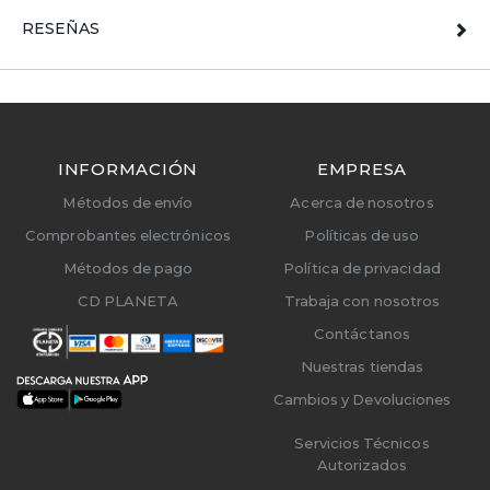
RESEÑAS
INFORMACIÓN
EMPRESA
Métodos de envío
Acerca de nosotros
Comprobantes electrónicos
Políticas de uso
Métodos de pago
Política de privacidad
CD PLANETA
Trabaja con nosotros
Contáctanos
Nuestras tiendas
Cambios y Devoluciones
Servicios Técnicos
Autorizados