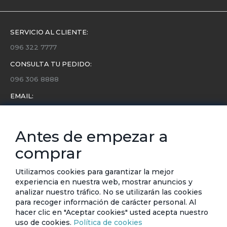
SERVICIO AL CLIENTE:
096 322 7777
CONSULTA TU PEDIDO:
096 306 8888
EMAIL:
servicio.cliente@etafashion.com
NEWSLETTER:
Antes de empezar a
Conoce toda la información sobre últimas colecciones,
comprar
eventos y ofertas.
Subscríbete a nuestro newsletter
Utilizamos cookies para garantizar la mejor
experiencia en nuestra web, mostrar anuncios y
SUSCRIBIRSE
analizar nuestro tráfico. No se utilizarán las cookies
para recoger información de carácter personal. Al
hacer clic en "Aceptar cookies" usted acepta nuestro
uso de cookies.
Política de cookies