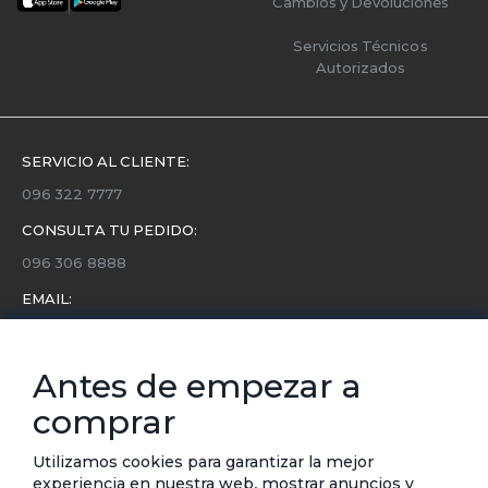
Cambios y Devoluciones
Servicios Técnicos
Autorizados
SERVICIO AL CLIENTE:
096 322 7777
CONSULTA TU PEDIDO:
096 306 8888
EMAIL:
servicio.cliente@etafashion.com
NEWSLETTER:
Antes de empezar a
Conoce toda la información sobre últimas colecciones,
comprar
eventos y ofertas.
Subscríbete a nuestro newsletter
Utilizamos cookies para garantizar la mejor
experiencia en nuestra web, mostrar anuncios y