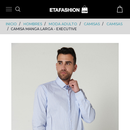
Skip
Skip
to
to
content
navigation
INICIO
HOMBRES
MODA ADULTO
CAMISAS
CAMISAS
CAMISA MANGA LARGA - EXECUTIVE