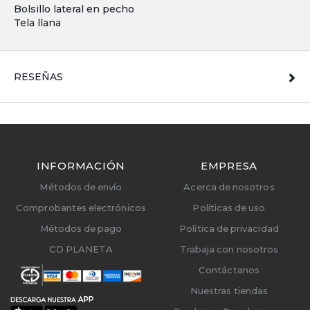
Bolsillo lateral en pecho
Tela llana
RESEÑAS
INFORMACIÓN
EMPRESA
Métodos de envío
Acerca de nosotros
Comprobantes electrónicos
Políticas de uso
Métodos de pago
Política de privacidad
CD PLANETA
Trabaja con nosotros
Contáctanos
Nuestras tiendas