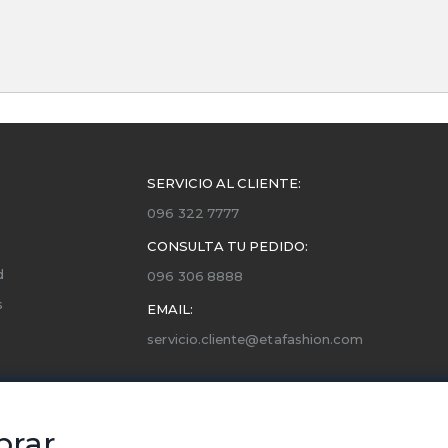
SERVICIO AL CLIENTE:
096 322 7777
CONSULTA TU PEDIDO:
d
096 306 8888
s
EMAIL:
servicio.cliente@etafashion.com
ones
utorizados
prar