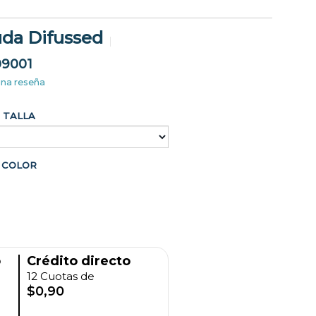
uda Difussed
09001
una reseña
TALLA
COLOR
o
Crédito directo
12 Cuotas de
$0,90