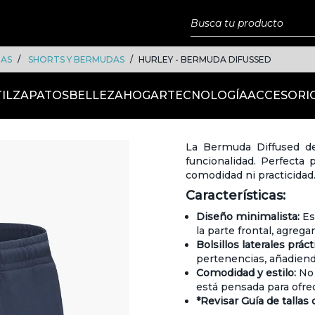
DAS
SHORTS Y BERMUDAS
HURLEY - BERMUDA DIFUSSED
IL
ZAPATOS
BELLEZA
HOGAR
TECNOLOGÍA
ACCESORI
La Bermuda Diffused de
funcionalidad. Perfecta 
comodidad ni practicidad
Características:
Diseño minimalista:
Es
la parte frontal, agrega
Bolsillos laterales práct
pertenencias, añadiend
Comodidad y estilo:
No 
está pensada para ofre
*Revisar Guía de tallas 