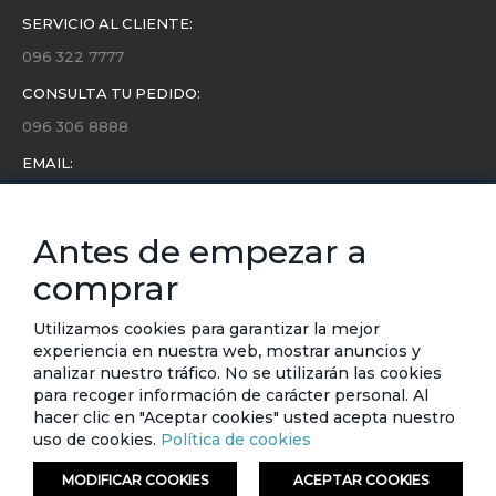
SERVICIO AL CLIENTE:
096 322 7777
CONSULTA TU PEDIDO:
096 306 8888
EMAIL:
servicio.cliente@etafashion.com
NEWSLETTER:
Antes de empezar a
Conoce toda la información sobre últimas colecciones,
comprar
eventos y ofertas.
Subscríbete a nuestro newsletter
Utilizamos cookies para garantizar la mejor
experiencia en nuestra web, mostrar anuncios y
SUSCRIBIRSE
analizar nuestro tráfico. No se utilizarán las cookies
para recoger información de carácter personal. Al
hacer clic en "Aceptar cookies" usted acepta nuestro
uso de cookies.
Política de cookies
MODIFICAR COOKIES
ACEPTAR COOKIES
© ETAFASHION 2023. Todos los derechos reservados.