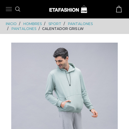
Skip
Skip
to
to
content
navigation
INICIO
HOMBRES
SPORT
PANTALONES
PANTALONES
CALENTADOR GRIS LW