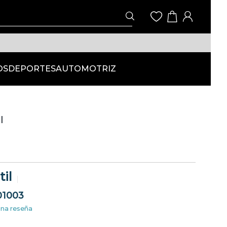
OS
DEPORTES
AUTOMOTRIZ
l
il
01003
una reseña