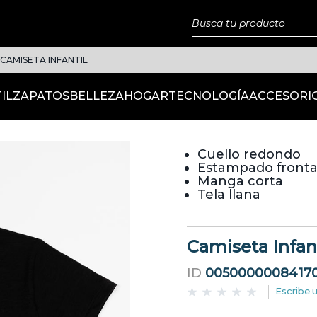
CAMISETA INFANTIL
IL
ZAPATOS
BELLEZA
HOGAR
TECNOLOGÍA
ACCESORI
Cuello redondo
Estampado fronta
Manga corta
Tela llana
Camiseta Infant
ID
0050000008417
Escribe 