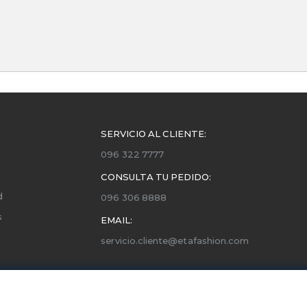
SERVICIO AL CLIENTE:
096 322 7777
CONSULTA TU PEDIDO:
d
096 306 8888
s
EMAIL:
servicio.cliente@etafashion.com
ones
utorizados